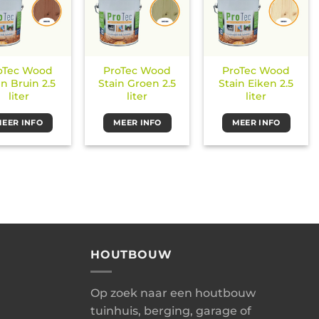
oTec Wood
ProTec Wood
ProTec Wood
in Bruin 2.5
Stain Groen 2.5
Stain Eiken 2.5
liter
liter
liter
EER INFO
MEER INFO
MEER INFO
HOUTBOUW
Op zoek naar een houtbouw
tuinhuis, berging, garage of