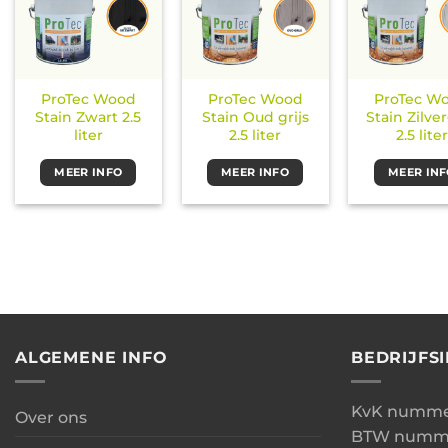
ProTec Wood
ProTec Wood
ProTec W
Stain Zwart 2.5
Stain Oud grijs
Stain Zilver
liter
2.5 liter
2.5 liter
MEER INFO
MEER INFO
MEER IN
ALGEMENE INFO
BEDRIJFS
KvK nummer
Over ons
BTW numme