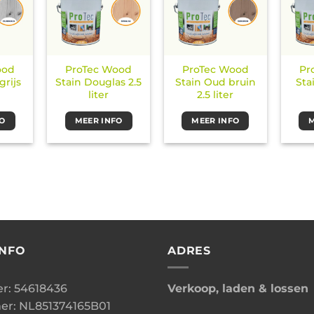
ood
ProTec Wood
ProTec Wood
Pr
grijs
Stain Douglas 2.5
Stain Oud bruin
Sta
liter
2.5 liter
FO
MEER INFO
MEER INFO
M
INFO
ADRES
: 54618436
Verkoop, laden & lossen
r: NL851374165B01