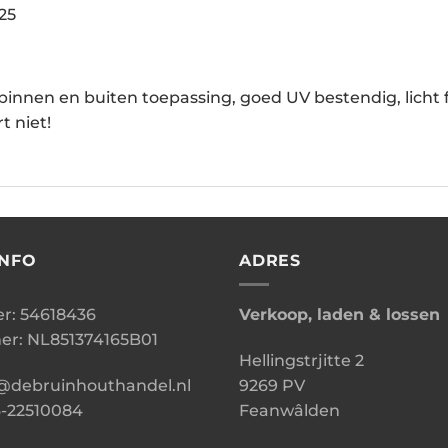
025
innen en buiten toepassing, goed UV bestendig, licht f
 niet!
INFO
ADRES
: 54618436
Verkoop, laden & lossen
r: NL851374165B01
Hellingstrjitte 2
o@debruinhouthandel.nl
9269 PV
6-22510084
Feanwâlden