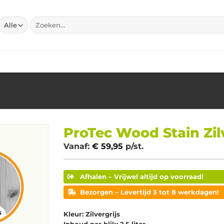
Zoeken
naar:
ProTec Wood Stain Zilve
Vanaf:
€
59,95
p/st.
Afhalen – Vrijwel altijd op voorraad!
Bezorgen – Levertijd 3 tot 8 werkdagen!
Kleur: Zilvergrijs