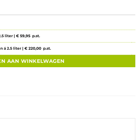
5 liter |
€
59,95
p.st.
 á 2.5 liter |
€
220,00
p.st.
EN AAN WINKELWAGEN