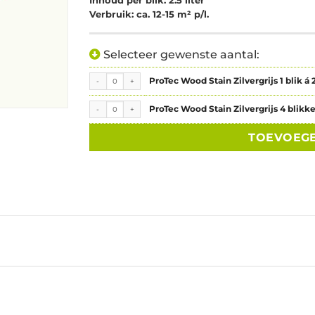
Inhoud per blik: 2.5 liter
Verbruik: ca. 12-15 m² p/l.
Selecteer gewenste aantal:
ProTec Wood Stain Zilvergrijs 1 blik á 2.5 liter aantal
ProTec Wood Stain Zilvergrijs 1 blik á 2.
ProTec Wood Stain Zilvergrijs 4 blikken á 2.5 liter aantal
ProTec Wood Stain Zilvergrijs 4 blikken
TOEVOEG