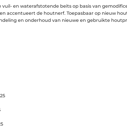
e vuil- en waterafstotende beits op basis van gemodifi
en accentueert de houtnerf. Toepasbaar op nieuw hout
handeling en onderhoud van nieuwe en gebruikte houtp
025
5
25