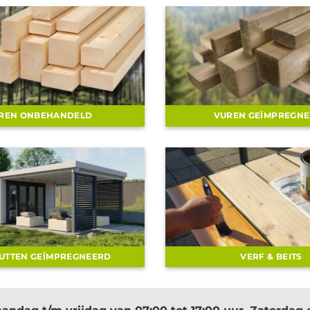
REN ONBEHANDELD
VUREN GEÏMPREGN
UTTEN GEÏMPREGNEERD
VERF & BEITS