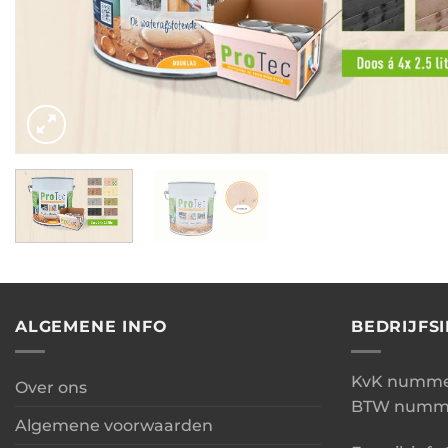
ALGEMENE INFO
BEDRIJFS
KvK nummer
Over ons
BTW numme
Algemene voorwaarden