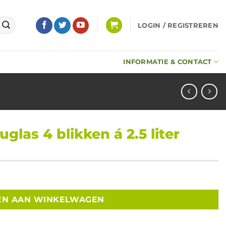
LOGIN / REGISTREREN
INFORMATIE & CONTACT
las 4 blikken á 2.5 liter
iter aantal
EN AAN WINKELWAGEN