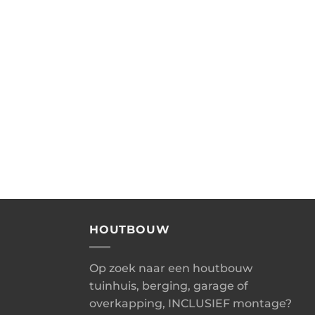
HOUTBOUW
Op zoek naar een houtbouw
tuinhuis, berging, garage of
overkapping, INCLUSIEF montage?