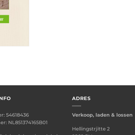
INFO
ADRES
: 54618436
Verkoop, laden & lossen
r: NL851374165B01
Hellingstrjitte 2