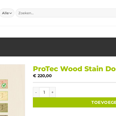
Zoeken
naar:
ProTec Wood Stain Doug
€
220,00
ProTec Wood Stain Douglas 4 blikken á 2.5 l
TOEVOEG