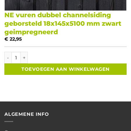
NE vuren dubbel channelsiding
geborsteld 18x145x5100 mm zwart
geimpregneerd
€
22,95
NE vuren dubbel channelsiding geborsteld 18x145x5100 m
TOEVOEGEN AAN WINKELWAGEN
ALGEMENE INFO