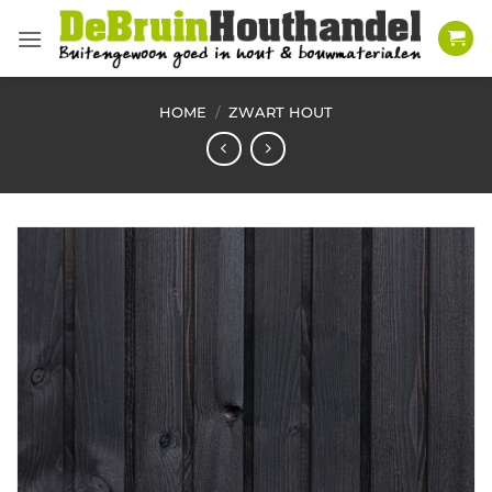
Ga
naar
inhoud
HOME
/
ZWART HOUT