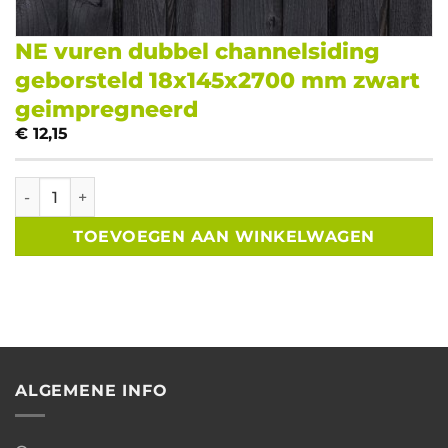
NE vuren dubbel channelsiding
geborsteld 18x145x2700 mm zwart
geimpregneerd
€
12,15
NE vuren dubbel channelsiding geborsteld 18x145x2700 
TOEVOEGEN AAN WINKELWAGEN
ALGEMENE INFO