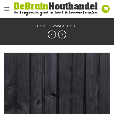
Ga
naar
inhoud
HOME
/
ZWART HOUT