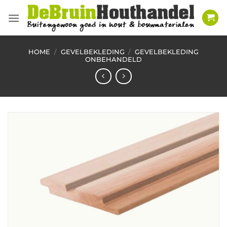
Ga
naar
inhoud
HOME
/
GEVELBEKLEDING
/
GEVELBEKLEDING
ONBEHANDELD