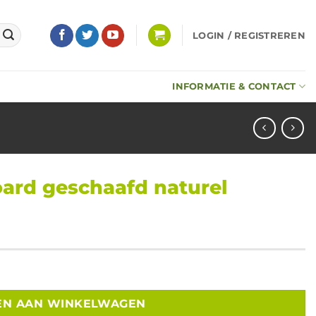
LOGIN / REGISTREREN
INFORMATIE & CONTACT
ard geschaafd naturel
el 18x90x3350mm aantal
EN AAN WINKELWAGEN