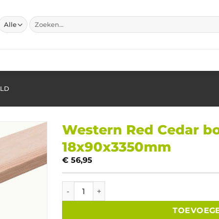
Zoeken
naar:
ELD
Western Red Cedar bo
18x90x3350mm
€
56,95
Western Red Cedar board geschaafd natur
TOEVOEG