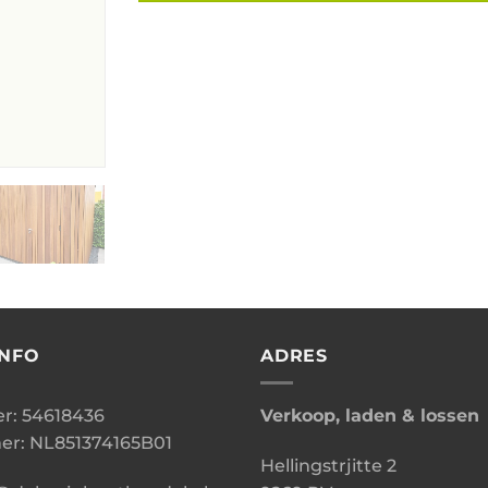
INFO
ADRES
: 54618436
Verkoop, laden & lossen
r: NL851374165B01
Hellingstrjitte 2