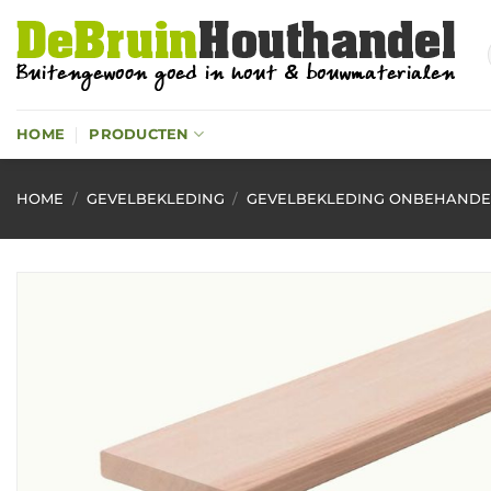
Ga
naar
inhoud
HOME
PRODUCTEN
HOME
/
GEVELBEKLEDING
/
GEVELBEKLEDING ONBEHAND