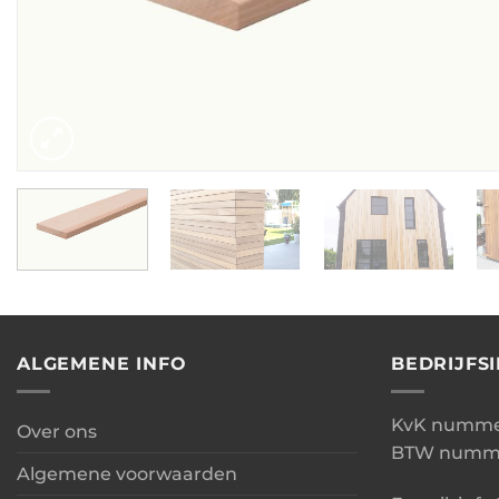
ALGEMENE INFO
BEDRIJFS
KvK nummer
Over ons
BTW numme
Algemene voorwaarden