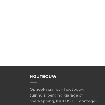
HOUTBOUW
Op zoek naar een houtbouw
tuinhuis, berging, garage of
overkapping, INCLUSIEF montage?