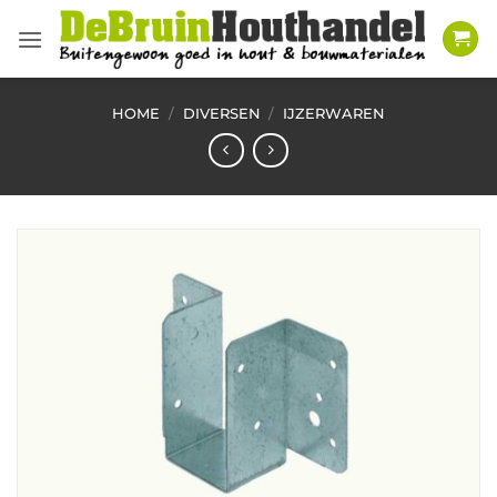
Ga
naar
inhoud
HOME
/
DIVERSEN
/
IJZERWAREN