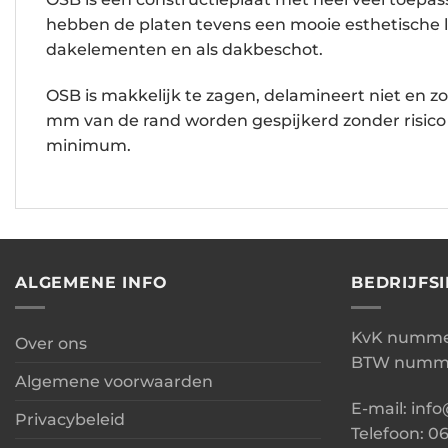
hebben de platen tevens een mooie esthetische l
dakelementen en als dakbeschot.
OSB is makkelijk te zagen, delamineert niet en zo
mm van de rand worden gespijkerd zonder risico o
minimum.
ALGEMENE INFO
BEDRIJFS
KvK nummer
Over ons
BTW numme
Algemene voorwaarden
E-mail: inf
Privacybeleid
Telefoon: 0