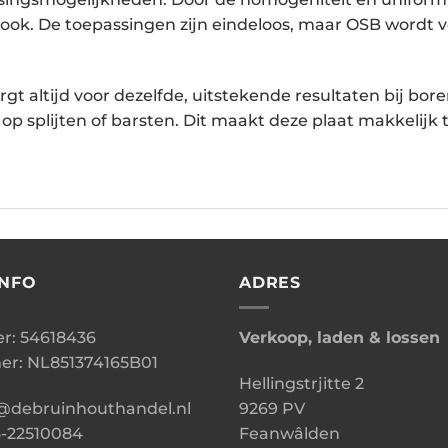
ook. De toepassingen zijn eindeloos, maar OSB wordt v
rgt altijd voor dezelfde, uitstekende resultaten bij bor
p splijten of barsten. Dit maakt deze plaat makkelijk 
INFO
ADRES
: 54618436
Verkoop, laden & lossen
r: NL851374165B01
Hellingstrjitte 2
o@debruinhouthandel.nl
9269 PV
6-22510084
Feanwâlden