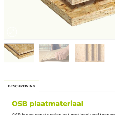
BESCHRIJVING
OSB plaatmateriaal
OSB is een constructieplaat met heel veel toepas