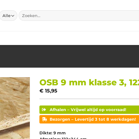
Zoeken
naar:
OSB 9 mm klasse 3, 1
€
15,95
Afhalen – Vrijwel altijd op voorraad!
Bezorgen – Levertijd 3 tot 8 werkdagen!
Dikte: 9 mm