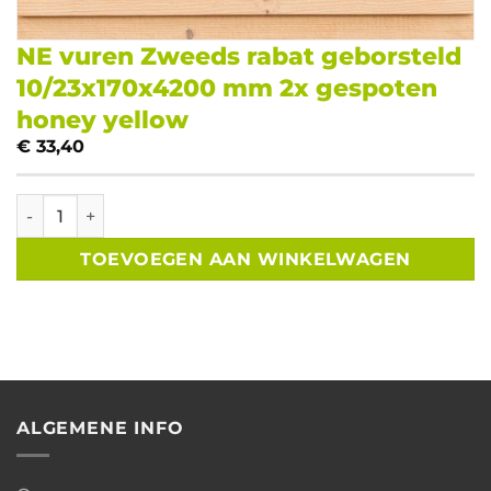
NE vuren Zweeds rabat geborsteld
10/23x170x4200 mm 2x gespoten
honey yellow
€
33,40
NE vuren Zweeds rabat geborsteld 10/23x170x4200 mm 2x 
TOEVOEGEN AAN WINKELWAGEN
ALGEMENE INFO