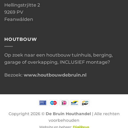
Hellingstrjitte 2
9269 PV
Feanwâlden
HOUTBOUW
Op zoek naar een houtbouw tuinhuis, berging,
garage of overkapping, INCLUSIEF montage?
Bezoek:
www.houtbouwdebruin.nl
Copyright 2026 ©
De Bruin Houthandel
| Alle rechten
voorbehouden
Website en beheer:
DigiReus