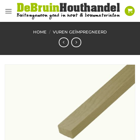
Ga
naar
inhoud
HOME
/
VUREN GEÏMPREGNEERD