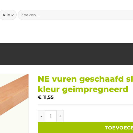
Zoeken
naar:
NE vuren geschaafd 
kleur geïmpregneerd
€
11,55
NE vuren geschaafd sls 38x89x4200mm dou
TOEVOEG