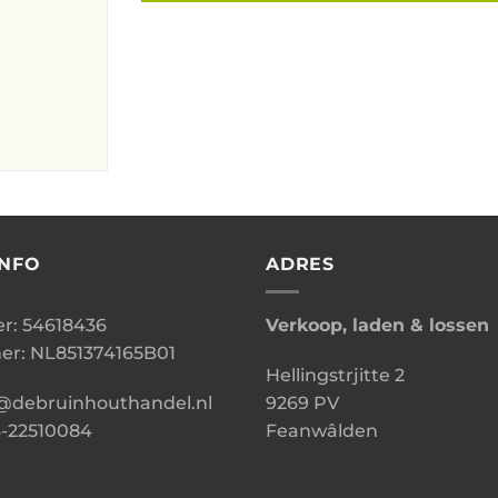
INFO
ADRES
: 54618436
Verkoop, laden & lossen
r: NL851374165B01
Hellingstrjitte 2
o@debruinhouthandel.nl
9269 PV
6-22510084
Feanwâlden