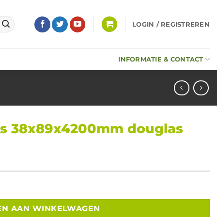
LOGIN / REGISTREREN
INFORMATIE & CONTACT
sls 38x89x4200mm douglas
glas kleur geïmpregneerd aantal
EN AAN WINKELWAGEN