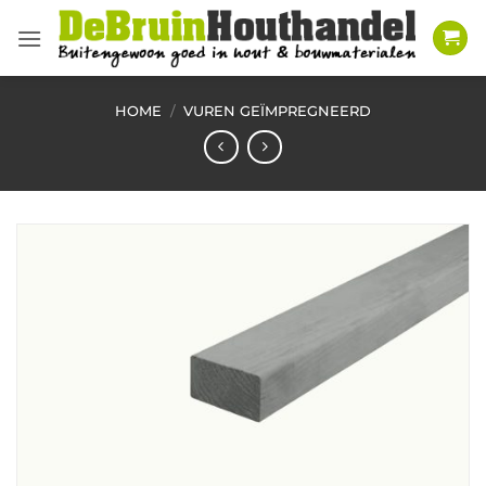
Ga
naar
inhoud
HOME
/
VUREN GEÏMPREGNEERD