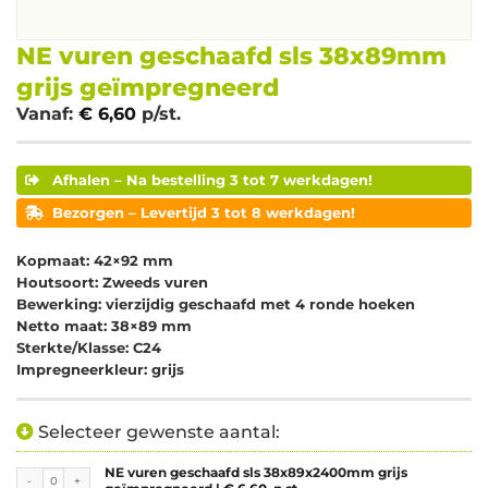
NE vuren geschaafd sls 38x89mm
grijs geïmpregneerd
Vanaf:
€
6,60
p/st.
Afhalen – Na bestelling 3 tot 7 werkdagen!
Bezorgen – Levertijd 3 tot 8 werkdagen!
Kopmaat: 42×92 mm
Houtsoort: Zweeds vuren
Bewerking: vierzijdig geschaafd met 4 ronde hoeken
Netto maat: 38×89 mm
Sterkte/Klasse: C24
Impregneerkleur: grijs
Selecteer gewenste aantal:
NE vuren geschaafd sls 38x89x2400mm grijs
NE vuren geschaafd sls 38x89x2400mm grijs geïmpregneerd aantal