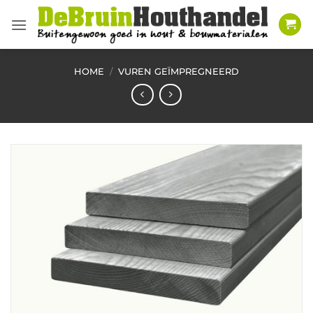
Ga
naar
inhoud
HOME
/
VUREN GEÏMPREGNEERD