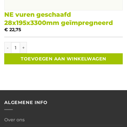
NE vuren geschaafd
28x195x3300mm geïmpregneerd
€
22,75
NE vuren geschaafd 28x195x3300mm geïmpregneerd aant
TOEVOEGEN AAN WINKELWAGEN
ALGEMENE INFO
Over ons