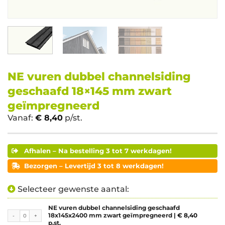
NE vuren dubbel channelsiding
geschaafd 18×145 mm zwart
geïmpregneerd
Vanaf:
€
8,40
p/st.
Afhalen – Na bestelling 3 tot 7 werkdagen!
Bezorgen – Levertijd 3 tot 8 werkdagen!
Selecteer gewenste aantal:
NE vuren dubbel channelsiding geschaafd
NE vuren dubbel channelsiding geschaafd 18x145x2400 mm zwart geïmpregneerd aantal
18x145x2400 mm zwart geïmpregneerd |
€
8,40
p.st.