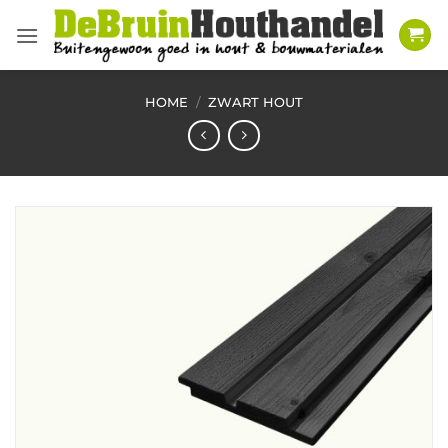
Ga
naar
inhoud
HOME
/
ZWART HOUT