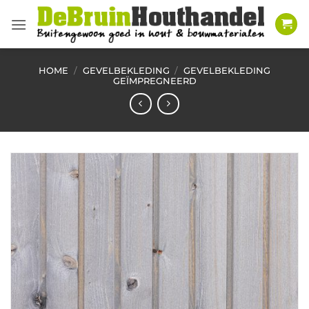
Ga
naar
inhoud
HOME
/
GEVELBEKLEDING
/
GEVELBEKLEDING
GEÏMPREGNEERD