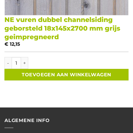
NE vuren dubbel channelsiding
geborsteld 18x145x2700 mm grijs
geimpregneerd
€
12,15
NE vuren dubbel channelsiding geborsteld 18x145x2700 m
TOEVOEGEN AAN WINKELWAGEN
ALGEMENE INFO