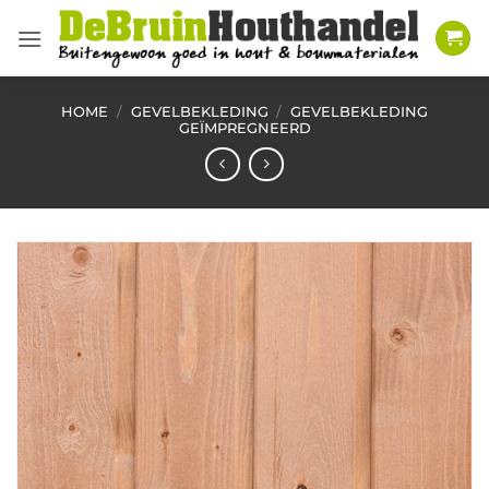
Ga
naar
inhoud
HOME
/
GEVELBEKLEDING
/
GEVELBEKLEDING
GEÏMPREGNEERD