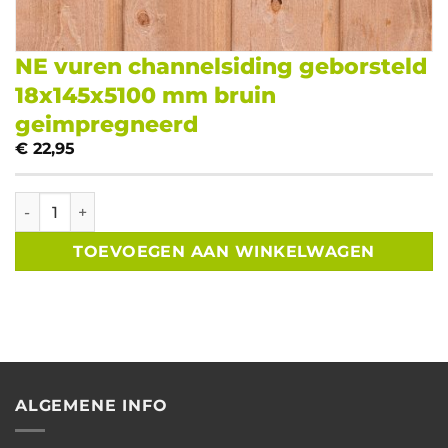
NE vuren channelsiding geborsteld
18x145x5100 mm bruin
geimpregneerd
€
22,95
NE vuren channelsiding geborsteld 18x145x5100 mm bruin
TOEVOEGEN AAN WINKELWAGEN
ALGEMENE INFO