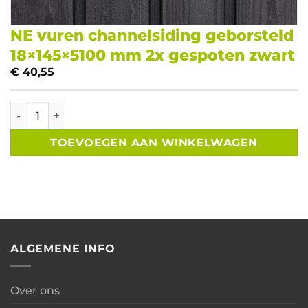
NE vuren channelsiding geborsteld
18×145×5100 mm 2x gespoten zwart
€
40,55
NE vuren channelsiding geborsteld 18×145x5100 mm 2x ges
TOEVOEGEN AAN WINKELWAGEN
ALGEMENE INFO
Over ons