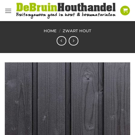
Ga
naar
inhoud
HOME
/
ZWART HOUT