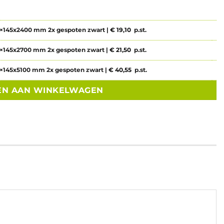
wart aantal
8×145x2400 mm 2x gespoten zwart |
€
19,10
p.st.
wart aantal
8×145x2700 mm 2x gespoten zwart |
€
21,50
p.st.
art aantal
8×145x5100 mm 2x gespoten zwart |
€
40,55
p.st.
EN AAN WINKELWAGEN