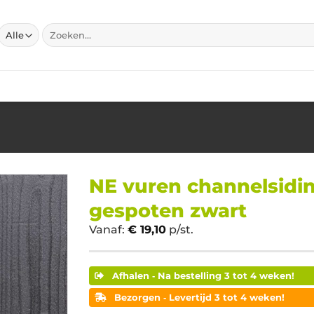
Zoeken
naar:
NE vuren channelsidi
gespoten zwart
Vanaf:
€
19,10
p/st.
Afhalen ‐ Na bestelling 3 tot 4 weken!
Bezorgen ‐ Levertijd 3 tot 4 weken!