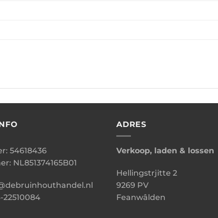
INFO
ADRES
: 54618436
Verkoop, laden & lossen
r: NL851374165B01
Hellingstrjitte 2
o@debruinhouthandel.nl
9269 PV
6-22510084
Feanwâlden