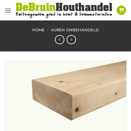
Ga
naar
inhoud
HOME
/
VUREN ONBEHANDELD