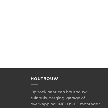
HOUTBOUW
Op zoek naar een houtbouw
tuinhuis, berging, garage of
overkapping, INCLUSIEF montage?