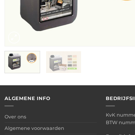
ALGEMENE INFO
BEDRIJFS
KvK nummer
Over ons
BTW numme
Algemene voorwaarden