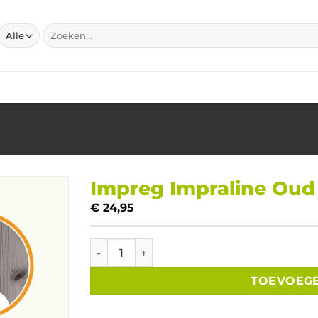
Zoeken
naar:
Impreg Impraline Oud gr
€
24,95
Impreg Impraline Oud grijs 1 jerrycan á 2.5 l
TOEVOEG