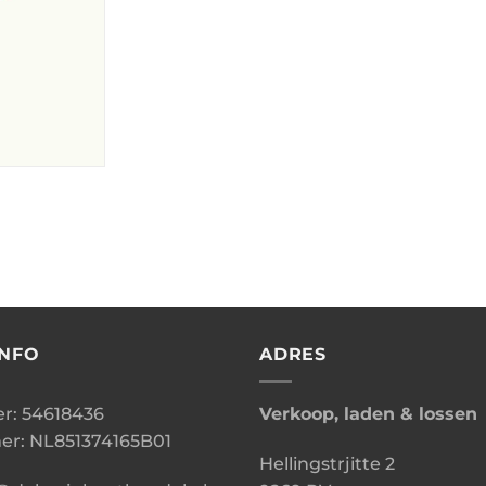
INFO
ADRES
: 54618436
Verkoop, laden & lossen
r: NL851374165B01
Hellingstrjitte 2