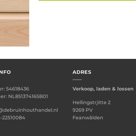
INFO
ADRES
: 54618436
Verkoop, laden & lossen
r: NL851374165B01
Hellingstrjitte 2
o@debruinhouthandel.nl
9269 PV
6-22510084
Feanwâlden