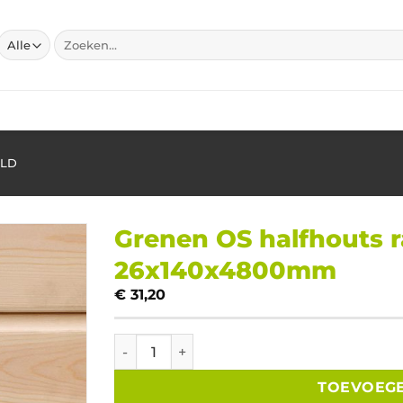
Zoeken
naar:
ELD
Grenen OS halfhouts 
26x140x4800mm
€
31,20
Grenen OS halfhouts rabat geschaafd 26x
TOEVOEG