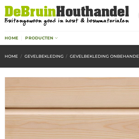
Ga
naar
inhoud
HOME
PRODUCTEN
HOME
/
GEVELBEKLEDING
/
GEVELBEKLEDING ONBEHAND