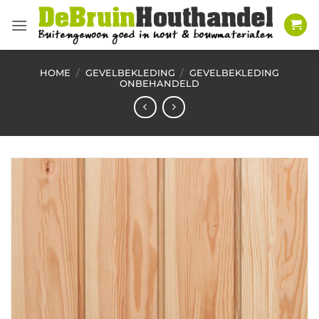
Ga
naar
inhoud
HOME
/
GEVELBEKLEDING
/
GEVELBEKLEDING
ONBEHANDELD