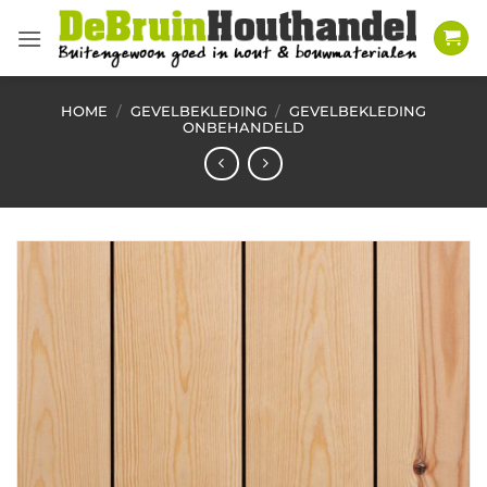
Ga
naar
inhoud
HOME
/
GEVELBEKLEDING
/
GEVELBEKLEDING
ONBEHANDELD