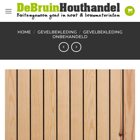
Ga
naar
inhoud
HOME
/
GEVELBEKLEDING
/
GEVELBEKLEDING
ONBEHANDELD