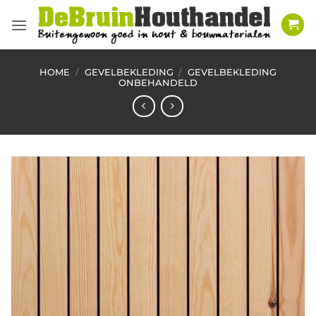
Ga
naar
inhoud
HOME
/
GEVELBEKLEDING
/
GEVELBEKLEDING
ONBEHANDELD