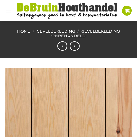
Ga
naar
inhoud
HOME
/
GEVELBEKLEDING
/
GEVELBEKLEDING
ONBEHANDELD