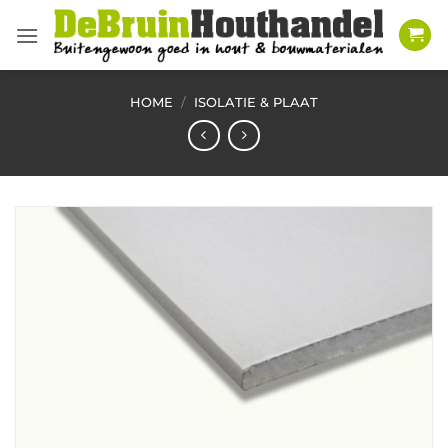
Ga
naar
inhoud
HOME
/
ISOLATIE & PLAAT