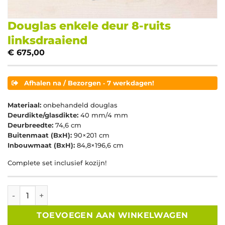
Douglas enkele deur 8-ruits
linksdraaiend
€
675,00
Afhalen na / Bezorgen ‐ 7 werkdagen!
Materiaal:
onbehandeld douglas
Deurdikte/glasdikte:
40 mm/4 mm
Deurbreedte:
74,6 cm
Buitenmaat (BxH):
90×201 cm
Inbouwmaat (BxH):
84,8×196,6 cm
Complete set inclusief kozijn!
Douglas enkele deur 8-ruits linksdraaiend aantal
TOEVOEGEN AAN WINKELWAGEN