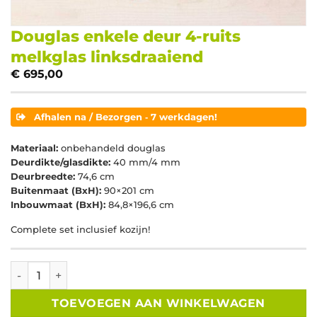
Douglas enkele deur 4-ruits
melkglas linksdraaiend
€
695,00
Afhalen na / Bezorgen ‐ 7 werkdagen!
Materiaal:
onbehandeld douglas
Deurdikte/glasdikte:
40 mm/4 mm
Deurbreedte:
74,6 cm
Buitenmaat (BxH):
90×201 cm
Inbouwmaat (BxH):
84,8×196,6 cm
Complete set inclusief kozijn!
Douglas enkele deur 4-ruits melkglas linksdraaiend aantal
TOEVOEGEN AAN WINKELWAGEN