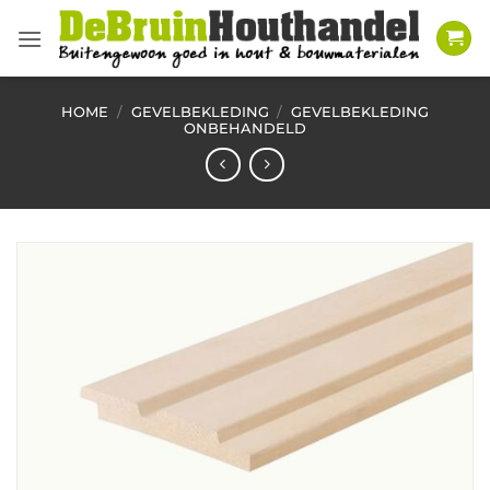
Ga
naar
inhoud
HOME
/
GEVELBEKLEDING
/
GEVELBEKLEDING
ONBEHANDELD