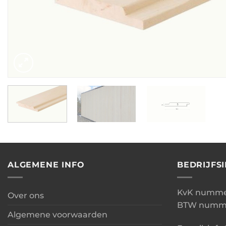
ALGEMENE INFO
BEDRIJFS
KvK nummer
Over ons
BTW numme
Algemene voorwaarden