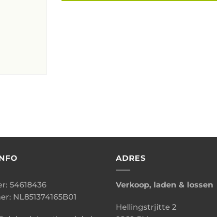
INFO
ADRES
: 54618436
Verkoop, laden & lossen
r: NL851374165B01
Hellingstrjitte 2