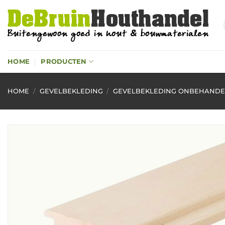
Ga
naar
inhoud
HOME
PRODUCTEN
HOME
/
GEVELBEKLEDING
/
GEVELBEKLEDING ONBEHAND