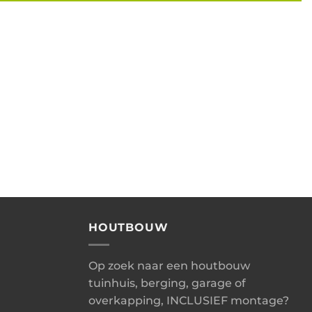
HOUTBOUW
Op zoek naar een houtbouw
tuinhuis, berging, garage of
overkapping, INCLUSIEF montage?