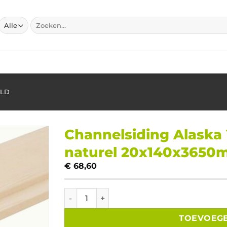
Zoeken
naar:
ELD
Channelsiding Alaska
naturel 20x140x365
€
68,60
Channelsiding Alaska Yellow Cedar gescha
TOEVOEG