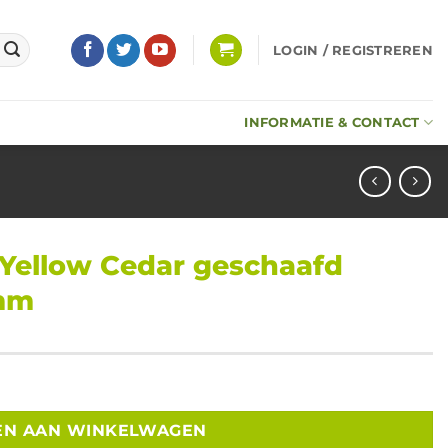
LOGIN / REGISTREREN
INFORMATIE & CONTACT
 Yellow Cedar geschaafd
0mm
afd naturel 20x140x3650mm aantal
EN AAN WINKELWAGEN