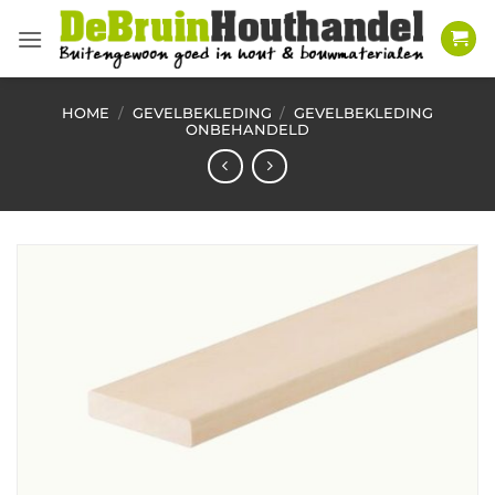
Ga
naar
inhoud
HOME
/
GEVELBEKLEDING
/
GEVELBEKLEDING
ONBEHANDELD